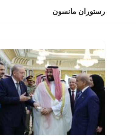
رستوران مانسون
پرش
به
محتوا