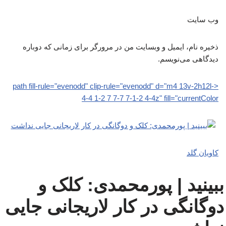
وب‌ سایت
ذخیره نام، ایمیل و وبسایت من در مرورگر برای زمانی که دوباره
دیدگاهی می‌نویسم.
<path fill-rule="evenodd" clip-rule="evenodd" d="m4 13v-2h12l-
4-4 1-2 7 7-7 7-1-2 4-4z" fill="currentColor
کاویان گلد
ببینید | پورمحمدی: کلک و
دوگانگی در کار لاریجانی جایی