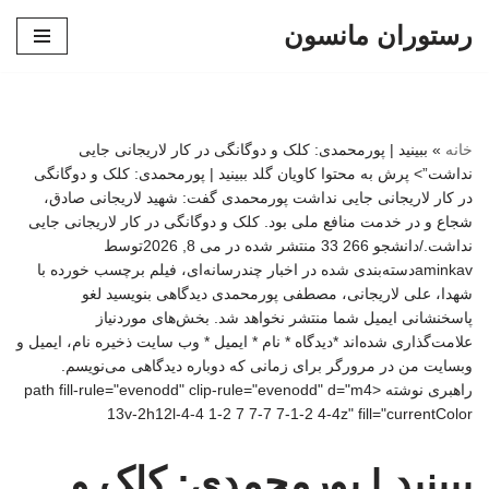
رستوران مانسون
پرش
به
محتوا
خانه
»
ببینید | پورمحمدی: کلک و دوگانگی در کار لاریجانی جایی
نداشت”> پرش به محتوا کاویان گلد ببینید | پورمحمدی: کلک و دوگانگی
در کار لاریجانی جایی نداشت پورمحمدی گفت: شهید لاریجانی صادق،
شجاع و در خدمت منافع ملی بود. کلک و دوگانگی در کار لاریجانی جایی
نداشت./دانشجو 266 33 منتشر شده در می 8, 2026توسط
aminkavدسته‌بندی شده در اخبار چندرسانه‌ای، فیلم برچسب خورده با
شهدا، علی لاریجانی، مصطفی پورمحمدی دیدگاهی بنویسید لغو
پاسخنشانی ایمیل شما منتشر نخواهد شد. بخش‌های موردنیاز
علامت‌گذاری شده‌اند *دیدگاه * نام * ایمیل * وب‌ سایت ذخیره نام، ایمیل و
وبسایت من در مرورگر برای زمانی که دوباره دیدگاهی می‌نویسم.
راهبری نوشته <path fill-rule="evenodd" clip-rule="evenodd" d="m4
13v-2h12l-4-4 1-2 7 7-7 7-1-2 4-4z" fill="currentColor
ببینید | پورمحمدی: کلک و