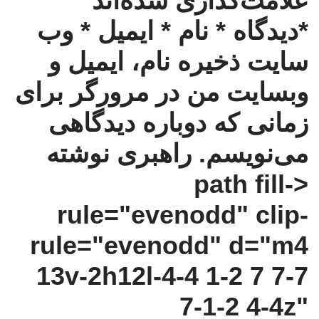
علامت‌گذاری شده‌اند
*دیدگاه * نام * ایمیل * وب‌
سایت ذخیره نام، ایمیل و
وبسایت من در مرورگر برای
زمانی که دوباره دیدگاهی
می‌نویسم.
راهبری نوشته
<path fill-
rule="evenodd" clip-
rule="evenodd" d="m4
13v-2h12l-4-4 1-2 7 7-7
7-1-2 4-4z"