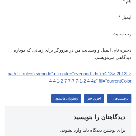
نام
*
ایمیل
*
وب‌ سایت
ذخیره نام، ایمیل و وبسایت من در مرورگر برای زمانی که دوباره
دیدگاهی می‌نویسم.
<path fill-rule="evenodd" clip-rule="evenodd" d="m4 13v-2h12l-
4-4 1-2 7 7-7 7-1-2 4-4z" fill="currentColor
برچسب‌ها:
اخرین خبر
رستوران مانسون
دیدگاهتان را بنویسید
برای نوشتن دیدگاه باید
وارد بشوید
.