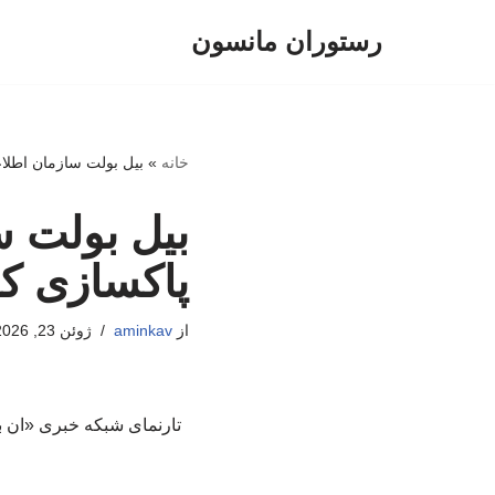
رستوران مانسون
پرش
به
محتوا
خانه
»
بیل بولت سازمان اطلاع
بیل بولت س
پاکسازی ک
از
aminkav
ژوئن 23, 2026
تارنمای شبکه خبری «ان ب