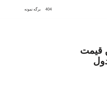
404
برگه نمونه
 قیمت
دول