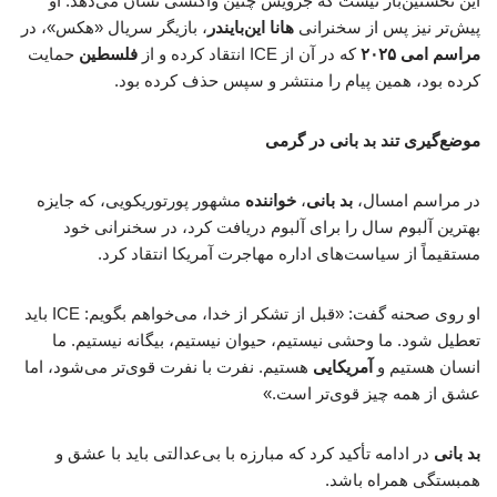
این نخستین‌بار نیست که جرویس چنین واکنشی نشان می‌دهد. او
پیش‌تر نیز پس از سخنرانی
هانا این‌بایندر
، بازیگر سریال «هکس»، در
مراسم امی ۲۰۲۵
که در آن از ICE انتقاد کرده و از
فلسطین
حمایت
کرده بود، همین پیام را منتشر و سپس حذف کرده بود.
موضع‌گیری تند بد بانی در گرمی
در مراسم امسال،
بد بانی
،
خواننده
مشهور پورتوریکویی، که جایزه
بهترین آلبوم سال را برای آلبوم دریافت کرد، در سخنرانی خود
مستقیماً از سیاست‌های اداره مهاجرت آمریکا انتقاد کرد.
او روی صحنه گفت: «قبل از تشکر از خدا، می‌خواهم بگویم: ICE باید
تعطیل شود. ما وحشی نیستیم، حیوان نیستیم، بیگانه نیستیم. ما
انسان هستیم و
آمریکایی
هستیم. نفرت با نفرت قوی‌تر می‌شود، اما
عشق از همه چیز قوی‌تر است.»
بد بانی
در ادامه تأکید کرد که مبارزه با بی‌عدالتی باید با عشق و
همبستگی همراه باشد.