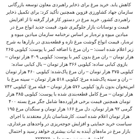
کاهش یابد. خرید مرغ برای ذخایر راهبردی معاون توسعه بازرگانی
سازمان جهاد کشاورزی قزوین همچنین تأکید کرد: برای تکمیل ذخایر
راهبردی کشور، خرید مرغ در دستور کار قرار گرفته تا از افزایش
قیمت و نوسانات بازار جلوگیری شود. قیمت جدید انواع مرغ در
میادین میوه و تره‌بار بر اساس نرخنامه سازمان میادین میوه و
تره‌بار، قیمت انواع گوشت مرغ تازه و قطعه‌بندی در بازارها به شرح
زیر اعلام شده است: – ران مرغ با اضافه کمر با پوست: کیلویی ۲۶۵
هزار تومان – ران مرغ بدون کمر با پوست: کیلویی ۳۰۹ هزار تومان –
بازوی کبابی ساده: کیلویی ۳۶۶ هزار تومان – بال کبابی ساده:
کیلویی ۳۷۵ هزار تومان – ران مرغ پاک‌شده: کیلویی ۴۶۰ هزار تومان
– ران و سینه پاک‌شده مرغ: کیلویی ۵۱۸ هزار تومان – سینه مرغ با
استخوان بدون بازو: کیلویی ۵۷۶ هزار تومان – فیله مرغ: کیلویی ۷۴۲
هزار تومان – مرغ کامل قطعه‌بندی شده با پوست: کیلویی ۳۸۵ هزار
تومان همچنین قیمت برخی فرآورده‌ها شامل جگر مرغ بسته ۴۰۰
گرمی ۹۲ هزار تومان، دل مرغ ۱۶۶ هزار تومان و سنگدان مرغ ۱۹۵
هزار تومان اعلام شده است. کارشناسان بازار معتقدند با اجرای
سیاست خرید حمایتی و افزایش جوجه‌ریزی در واحدهای مرغداری،
بازار مرغ در ماه‌های آینده به ثبات بیشتری خواهد رسید و احتمال
کاهش قیمت نیز وجود دارد. ۲۲۳۲۲۵