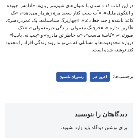
در این کتاب ۱۱ داستان با عنوان‌های «نیم‌متر زبان»، «آدامس جویده
و النگوی ملیله»، «آب سیب کنار سعید مزۀ زهرمار می‌دهد»، «یک
کاغذ تاشده و چند خط دعا»، «چهاربرگ شناسنامه، یک عمردردسر»،
«آفرین نداره!»، «خرچنگِ معمولی، زندگی غیرمعمولی»، «لاک
صورتی»، «کاسۀ ماست»، «به خاطر تن مادرم» و «پیپ نه، پایپ!»
درباره محدودیت‌ها و مسائلی که می‌تواند روند زندگی افراد را محدود
کند نوشته شده است.
برچسب‌ها:
اخرین خبر
رستوران مانسون
دیدگاهتان را بنویسید
برای نوشتن دیدگاه باید
وارد بشوید
.