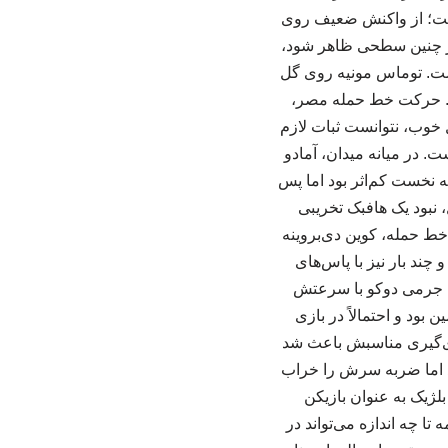
داشت؛ از واکنش ضعیف روی
در چنین سطحی ظاهر شود،
اشت. توماس مونیه روی گل
اد. حرکت خط حمله مصر،
ل خوب، نتوانست ثبات لازم
ت. در میانه میدان، آمادو
مه نخست کم‌اثر بود اما پس
، نبود یک هافبک تخریبی
خط حمله، کوین دی‌بروینه
 چند بار نیز با پاس‌های
. جرمی دوکو با سرعتش
بود و احتمالاً در بازی
ای‌گیری مناسبش باعث شد
ند اما ضربه سرش را خراب
اله گرچه در چند بازی اخیر بلژیک به عنوان بازیکن
ا چه اندازه می‌تواند در