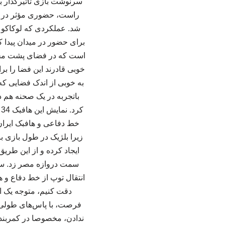
سرنوشت بازی تأثیرگذار باش
راست، حضوری مؤثر در م
شد. عملکردی که لوکاکو د
برای حضور در میدان پیدا ک
است که در فضای پشت محوط
به خوبی از اندک فضایی ک
باتجربه در یک صحنه هم د
ک
خط دفاعی و هافبک ایران ن
زیرا بلژیک در طول بازی 
ایجاد کرده و از این طری
سمت دروازه مصر زد. سر
انتقال توپ از خط دفاع و ه
دقت کنیم، متوجه یک ال
فرصت، با پاس‌های طولی مه
ندادن، مخصوصا در کمربند