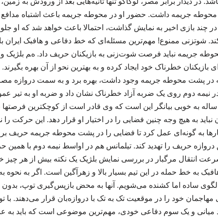
د. در دیدار برابر مصر، لوکاکو تنها ثانیه‌هایی بعد از ورودش به زمین
حوطه جریمه داشت. حضور او در محوطه جریمه باعث اشتباه مدافع 
ر چند بازی اخیر به نمایش گذاشت، احتمالا باعث خواهد شد که او ج
ند. شوتزنی ممنوع! مهم‌ترین مسئله‌ای که خط دفاعی و هافبک ایران بای
ه جریمه نباید فرصت شوت‌زنی به بازیکنان حریف داد. هم بلژیک و ه
ه در پشت محوطه جریمه وجود داشت، بهره برد و به سمت دروازه مصر 
ر نیمه دوم روی یک ضربه آزاد خطرناک نشان داد و ضربه او به تیر ع
رد. نمایش این هافبک 34 ساله به خوبی بیانگر این است که وی قادر است از کوچکترین فر
باید به هیچ وجه چنین فضایی را در اختیار او قرار دهد. این حرکت را ن
بارها به گونه‌ای عمل کرد تا فضایی را در پشت محوطه جریمه حریف بر
ق دروازه حریف را تهدید کند. تیلمانس هم در اواسط نیمه دوم با همین 
عت انتقال مرگبار در بررسی نمایش بلژیک یک نکته بیش از هر چیز خ
افبک به خط حمله در این تیم بسیار بالا و زهرآگین است. اگر به نحوه ب
گوی ساده اما کشنده می‌شویم. آنها به محض بازپس‌گیری توپ، بدون ا
اجمان خود را در موقعیت تک به تک با دروازه‌بان قرار می‌دهند. با تو
 میانی و یک سوم دفاعی خودی، مهم‌ترین موضوعی است که باید به عن