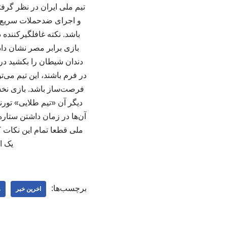
و اجرای ضدحملات سریع قر
باشد. نکته غافلگیرکننده
بازی برابر مصر نشان دادن
دندان شیطان را بکشید در م
در فرم باشند، این تیم می‌
فرصت‌ساز باشد. بازی نخست
دیگر آن «تیم طلایی» تورن
آن‌ها در زمان داشتن ستاره‌
ملی قطعا تمام این نکات کل
یک ا
برچسب‌ها:
اخرین خبر
ر