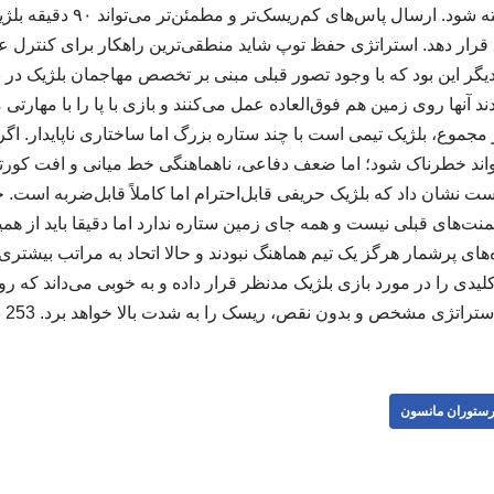
تیم ملی ایران در نظر گرفته شود. 
ار دهد. استراتژی حفظ توپ شاید منطقی‌ترین راهکار برای کنترل عمل
 دیگر این بود که با وجود تصور قبلی مبنی بر تخصص مهاجمان بلژیک در 
د آنها روی زمین هم فوق‌العاده عمل می‌کنند و بازی با پا را با مهارتی م
جموع، بلژیک تیمی است با چند ستاره بزرگ اما ساختاری ناپایدار. اگر 
تواند خطرناک شود؛ اما ضعف دفاعی، ناهماهنگی خط میانی و افت کورتو
 نشان داد که بلژیک حریفی قابل‌احترام اما کاملاً قابل‌ضربه است.
منت‌های قبلی نیست و همه جای زمین ستاره ندارد اما دقیقا باید از ه
های پرشمار هرگز یک تیم هماهنگ نبودند و حالا اتحاد به مراتب بیشتری پی
یدی را در مورد بازی بلژیک مدنظر قرار داده و به خوبی می‌داند که رو
ستراتژی مشخص و بدون نقص، ریسک را به شدت بالا خواهد برد. 253 258
ستوران مانسون