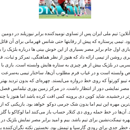
این؛ تیم ملی ایران پس از تساوی نومیدکننده برابر نیوزیلند در دومین
د. تیمی پرستاره که پیش از رقابتها حتی شانس قهرمانی برای آن قائل ب
 اول جام برابر مصر بسیاری از این خوش بینی ها درباره بلژیک را 
ی روشن از تیمی ارائه داد که هنوز از نظر هماهنگی، تمرکز و ثبات، ف
سربی در بلژیک بیش از هر چیزی به ستاره هایش وابسته است. بازی با 
اص وابسته است و در غیاب فرم مطلوب آن‌ها، ساختار تیمی به‌سرعت 
 تیبو کورتوآ که روی خط دروازه می‌ایستد. چهره‌ای که بدون تردید بهت
ر مصر نمایشی دور از انتظار داشت. در مرکز زمین یوری تیلمانس فصل 
رتر درخشیده. شاید کوین دی بروینه کمی افت کرده باشد اما هنوز با چ
‌ترین مهره این تیم اما بدون شک جرمی دوکو خواهد بود. بازیکنی که
 آن‌ها در خط حمله روی دی کتلار حساب باز می‌کنند اما لوکاکو با گلز
هره نیمکت‌نشین برای تیم باشد. بیم و امید برابر مصر نمایش بلژیک در 
طر جدی برای رودی گارسیا و تیمش بود. نخستین نکته نگران‌کننده 