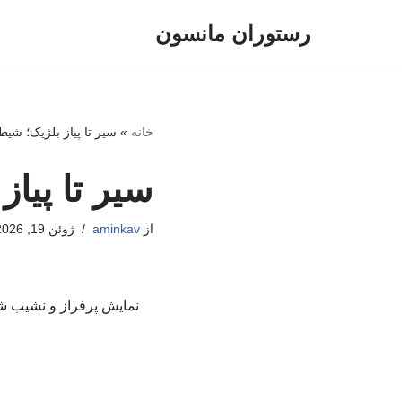
رستوران مانسون
پرش
به
محتوا
خانه
»
سیر تا پیاز بلژیک؛ شی
سیر تا پیا
از
aminkav
ژوئن 19, 2026
نمایش پرفراز و نشیب شی