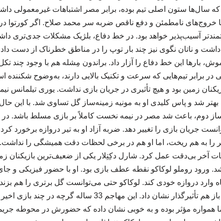
بانی که سال‌ها ستون اصلی تیم بوده، برابر مصر اشتباهات غیرمعمولی 
 خروج‌های نامطمئن و دفع ناقص ضربه سر محمد صلاح. اگر کورتوا 
درتمندتر آسیب‌پذیر خواهد بود. در خط دفاع، بلژیک مشکلات جدی‌تری د
اشت و ناتان نگوی نیز چند بار توپ را در مناطق خطرناک از دست د
 بارها این خط دفاع را آزار داد. براندون مِشله هم با وجود چند تک
ی در برابر تیم‌هایی که سرعت و تکنیک بالایی دارند، به‌وضوح شکننده اس
زیکنان زمین بود و هیچ تأثیری در جریان بازی نداشت. یوری تیلمانس نی
بهتر شد و پاس کلیدی او به مونیه زمینه‌ساز گل تساوی شد. با این حال
ساز دوم، باعث شد مصر در نیمه نخست کاملاً بر بازی مسلط باشد. در 
وانست جریان بازی را تغییر دهد. ضربه آزاد او به تیر دروازه برخورد کرد و
ا به هم ریخت، اما او هم در برخی لحظات دقت همیشگی را نداشت
 آخر بی‌دقت عمل کرد. شارل دکِتِلار یکی از ضعیف‌ترین بازیکنان زمین 
د. ورود روملو لوکاکو نقطه عطف بازی بود. او با حضور فیزیکی و ج
اه وارد دروازه خودی کند. لوکاکو حتی می‌توانست گل برتری را هم بز
کرد. با این حال لوکاکو باز هم تأثیرگذار نشان داد. این مهاجم 33 س
ا همواره مؤثر بوده و به خوبی نشان داده که حضورش در محوطه جریمه ت