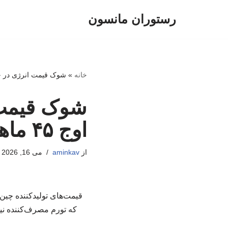
رستوران مانسون
پرش
به
محتوا
خانه
»
شوک قیمت انرژی در چین؛ تور
شوک قیمت ا
اوج ۴۵ ماهه رسید
از
aminkav
می 16, 2026
که تورم مصرف‌کننده نیز