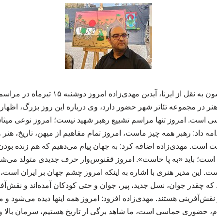
به گزارش رستوران مانسون به نقل از ایرنا، آیدی
هنر در مجموعه تئاتر شهر حضور دارد، وی درباره این روز بزرگ، اظهار ک
 است. امروز تنها مراسم تشییع رهبر شهید نیست؛ امروز نوعی میثاق‌نا
ه داد: رهبر همه چیز ماست، امروز تمام مفاهیم از میهن، تاریخ، هنر
 است. مهدی‌زاده اضافه کرد: به جهان پیام می‌دهیم که هم زنده بودن
 است؛ باید «به پا خاست». امروز ققنوس‌وار حرف جدیدی متولد می‌شود
ست. این مدیر هنری با اشاره به اینکه امروز چشم جهان بر ایران است، گ
که چقدر جوان، نسل جدید، پیر، جوان و حتی کودکان آمده‌اند و نقش‌آفری
قش‌آفرینی هستند. مهدی‌زاده افزود: امروز همه اینها دیده می‌شود و م
، حضوری حماسی است، ما شاهد برگی از تاریخ هستیم، سرمان بالا و 