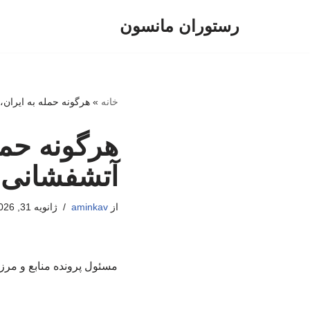
رستوران مانسون
پرش
به
محتوا
خانه
»
هرگونه حمله به ایران
هرگونه حمل
آتشفشانی 
از
aminkav
ژانویه 31, 2026
مسئول پرونده منابع و مرزه