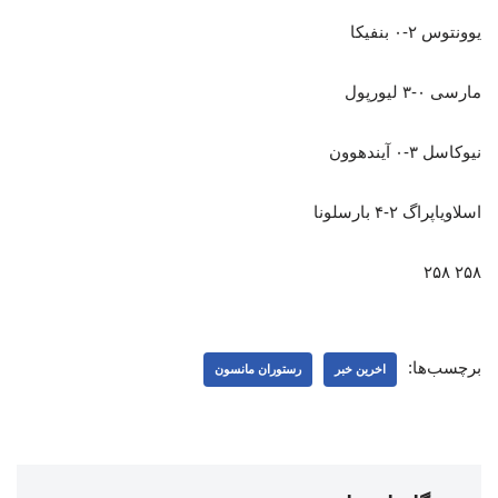
یوونتوس ۲-۰ بنفیکا
مارسی ۰-۳ لیورپول
نیوکاسل ۳-۰ آیندهوون
اسلاویاپراگ ۲-۴ بارسلونا
۲۵۸ ۲۵۸
برچسب‌ها:
اخرین خبر
رستوران مانسون