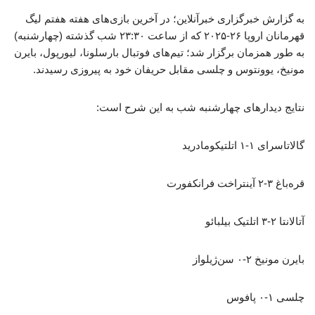
به گزارش خبرگزاری خبرآنلاین؛ در آخرین بازی‌های هفته هفتم لیگ
قهرمانان اروپا ۲۶-۲۰۲۵ که از ساعت ۲۳:۳۰ شب گذشته (چهارشنبه)
به طور همزمان برگزار شد؛ تیم‌های فوتبال بارسلونا، لیورپول، بایرن
مونیخ، یوونتوس و چلسی مقابل حریفان خود به پیروزی رسیدند.
نتایج دیدارهای چهارشنبه شب به این شرح است:
گالاتاسرای ۱-۱ اتلتیکومادرید
قره‌باغ ۳-۲ آینتراخت فرانکفورت
آتالانتا ۲-۳ اتلتیک بیلبائو
بایرن مونیخ ۲-۰ سن‌ژیلواز
چلسی ۱-۰ پافوس