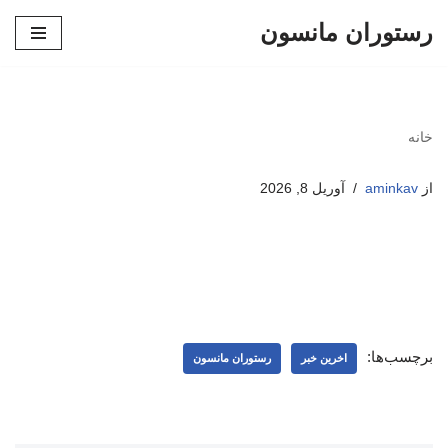
رستوران مانسون
پرش
به
محتوا
خانه
از
aminkav
آوریل 8, 2026
برچسب‌ها:
اخرین خبر
رستوران مانسون