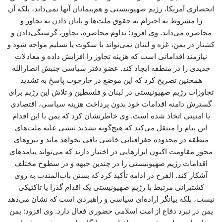
انحصاری آمریکا، رژیم صهیونیستی و هم‌پیمانان آنها نمی‌داند، بلکه آن
را مشروط به احترام به حقوق ملت‌ها و پایان دادن به تجاوز و
محاصره می‌داند. وی افزود: تداوم محاصره، تجاوز، گرسنگی‌دادن و
کشتار در یمن، غزه و لبنان نمی‌تواند با سکوت یا تسلیم مواجه شود و
نیازمند اقداماتی است که هزینه تجاوز را افزایش داده و معادلات
جدیدی را در منطقه ایجاد کند. عضو دفتر سیاسی جنبش انصارالله
همچنین تصریح کرد که این موضع در چارچوب پاسخ به تشدید
تجاوزات رژیم صهیونیستی در لبنان و فلسطین و تلاش این رژیم برای
گسترش دامنه اقدامات خود بدون پرداخت هزینه سیاسی، اقتصادی
یا امنیتی اتخاذ شده است. وی خاطرنشان کرد که یمن با این اقدام
این پیام را منتقل می‌کند که هیچ‌گونه تشدید تنشی علیه ملت‌های
منطقه در محدوده جغرافیایی خاصی باقی نخواهد ماند و نیروهای
محور مقاومت اکنون ابزارهایی در اختیار دارند که می‌تواند پیامدهای
اقدامات رژیم صهیونیستی را در چندین جبهه و در سطوح مختلف
آشکار کند. الفرح در ادامه تأکید کرد که بستن باب‌المندب به روی
کشتیرانی مرتبط با رژیم صهیونیستی یک اقدام گذرا یا تاکتیکی
نیست، بلکه بیانگر اراده‌ای سیاسی و راهبردی است که نشان می‌دهد
یمن در نبرد دفاع از امت اسلامی حضوری فعال دارد. وی افزود: یمن