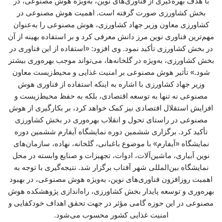
با هدف بهره‌گیری از فناوری‌های نوین، به‌ویژه هوش مصنوعی، در
بخش کشاورزی صورت گرفته است. اهمیت هوش مصنوعی در
کشاورزی معاون وزیر جهاد کشاورزی، هوش مصنوعی را به‌عنوان
مهم‌ترین فناوری نوین مرز دانش معرفی کرد و بر استفاده بهینه از آن
در بخش کشاورزی تأکید نمود. وی افزود: «استفاده از این فناوری در
بخش کشاورزی، به‌ویژه در گلخانه‌ها، می‌تواند موجب بهره‌وری بیشتر
شود.» تأثیر هوش مصنوعی بر امنیت غذایی و محیط‌زیست معاون
وزیر جهاد کشاورزی با اشاره به اینکه استفاده از فناوری هوش
مصنوعی نه تنها به توسعه اقتصادی، بلکه به حفظ محیط‌زیست و
افزایش استقلال اقتصادی نیز کمک خواهد کرد، بر بکارگیری از هوش
مصنوعی در راستای تحول و انقلاب بهره‌وری در بخش کشاورزی
تأکید کرد. برگزاری ششمین دوره نمایشگاه آیفارم ششمین دوره
نمایشگاه «آیفارم» با موضوع باغبانی، گلخانه، نهاده، سازمان‌های
نوین آبیاری، ماشین‌آلات، ادوات، تجهیزات و صنایع وابسته در محل
نمایشگاه بین‌المللی شهر آفتاب برگزار شد. نتیجه‌گیری با توجه به
اهمیت روزافزون فناوری‌های نوین، به‌ویژه هوش مصنوعی، در بهبود
بهره‌وری و توسعه پایدار بخش کشاورزی، راه‌اندازی پژوهشکده هوش
مصنوعی در این حوزه گامی مؤثر در جهت تحقق اهداف خودکفایی و
امنیت غذایی کشور محسوب می‌شود.