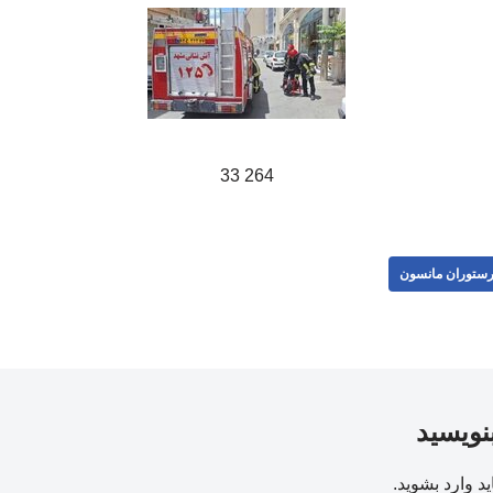
264 33
ستوران مانسون
بنویسید
ید
وارد بشوید
.