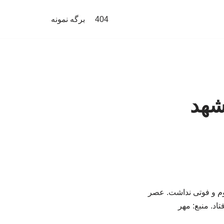
404
برگه نمونه
شهد
م و فوتی نداشت. عصر
د. منبع: مهر