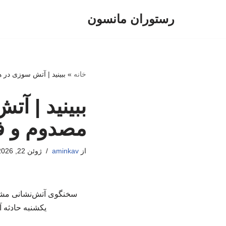
رستوران مانسون
پرش
به
محتوا
خانه
»
ببینید | آتش سوزی د
ببینید | 
مصدوم و ف
از
aminkav
ژوئن 22, 2026
سخنگوی آتش‌نشانی مشه
یکشنبه حادثه 