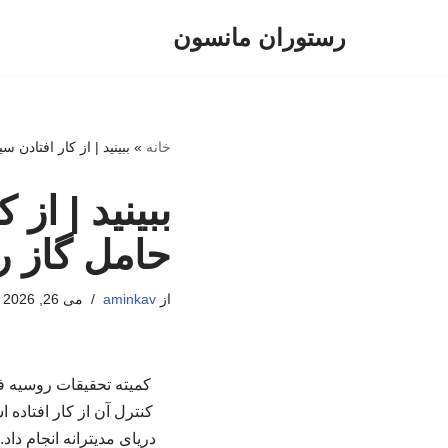
رستوران مانسون
پرش
به
محتوا
خانه
»
ببینید | از کار افتادن
ببینید | از
حامل گاز ر
از
aminkav
می 26, 2026
کمیته تحقیقات روسیه ف