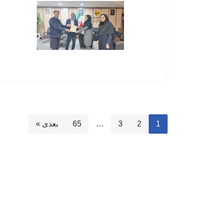
1
2
3
…
65
بعدی »