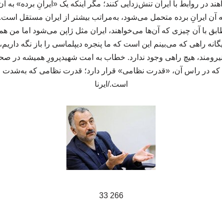
اهند در روابط با ایران تنش‌زدایی کنند؛ مگر اینکه یک «ایرانِ برده» به آ
 ایرانِ برده متحمل می‌شود، به‌مراتب بیشتر از ایران مستقل است. ه
بق با آن چیزی که آن‌ها می‌خواهند، ایران مثل ژاپن می‌شود اما من ه
انه راهی که می‌بینم این است که ما پنجره دیپلماسی را باز نگه داری
یرومند، هیچ راهی وجود ندارد. خطاب به امت شهیدپرورِ همیشه در صحن
؛ که در راس آن، «قدرت نظامی» قرار دارد؛ قدرت نظامی‌ که به‌شدت و 
است./ایرنا
266 33