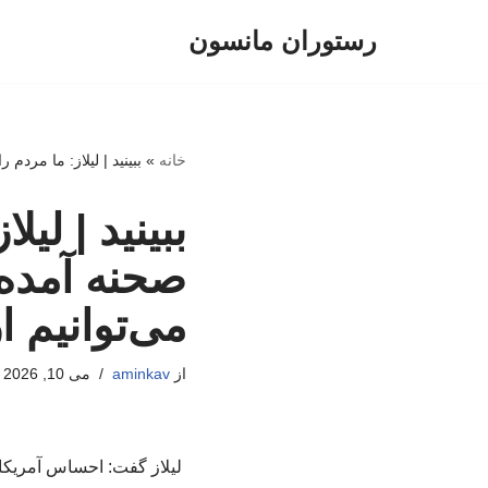
رستوران مانسون
پرش
به
محتوا
خانه
»
ببینید | لیلاز: ما مردم
ببینید | لیل
صحنه آمده‌
می‌توانیم 
از
aminkav
می 10, 2026
لیلاز گفت: احساس آمریکایی