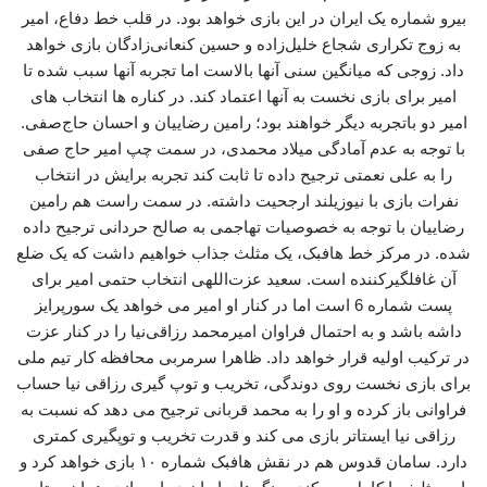
بیرو شماره یک ایران در این بازی خواهد بود. در قلب خط دفاع، امیر
به زوج تکراری شجاع خلیل‌زاده و حسین کنعانی‌زادگان بازی خواهد
داد. زوجی که میانگین سنی آنها بالاست اما تجربه آنها سبب شده تا
امیر برای بازی نخست به آنها اعتماد کند. در کناره ها انتخاب های
امیر دو باتجربه دیگر خواهند بود؛ رامین رضاییان و احسان حاج‌صفی.
با توجه به عدم آمادگی میلاد محمدی، در سمت چپ امیر حاج صفی
را به علی نعمتی ترجیح داده تا ثابت کند تجربه برایش در انتخاب
نفرات بازی با نیوزیلند ارجحیت داشته. در سمت راست هم رامین
رضاییان با توجه به خصوصیات تهاجمی به صالح حردانی ترجیح داده
شده. در مرکز خط هافبک، یک مثلث جذاب خواهیم داشت که یک ضلع
آن غافلگیرکننده است. سعید عزت‌اللهی انتخاب حتمی امیر برای
پست شماره 6 است اما در کنار او امیر می خواهد یک سورپرایز
داشه باشد و به احتمال فراوان امیرمحمد رزاقی‌نیا را در کنار عزت
در ترکیب اولیه قرار خواهد داد. ظاهرا سرمربی محافظه کار تیم ملی
برای بازی نخست روی دوندگی، تخریب و توپ گیری رزاقی نیا حساب
فراوانی باز کرده و او را به محمد قربانی ترجیح می دهد که نسبت به
رزاقی نیا ایستاتر بازی می کند و قدرت تخریب و توپگیری کمتری
دارد. سامان قدوس هم در نقش هافبک شماره ۱۰ بازی خواهد کرد و