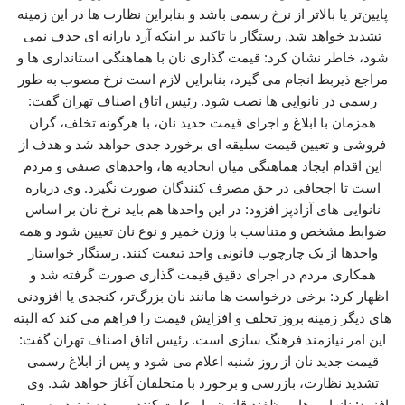
پایین‌تر یا بالاتر از نرخ رسمی باشد و بنابراین نظارت‌ ها در این زمینه
تشدید خواهد شد. رستگار با تاکید بر اینکه آرد یارانه‌ ای حذف نمی‌
شود، خاطر نشان کرد: قیمت‌ گذاری نان با هماهنگی استانداری‌ ها و
مراجع ذیربط انجام می‌ گیرد، بنابراین لازم است نرخ مصوب به‌ طور
رسمی در نانوایی‌ ها نصب شود. رئیس اتاق اصناف تهران گفت:
همزمان با ابلاغ و اجرای قیمت جدید نان، با هرگونه تخلف، گران‌
فروشی و تعیین قیمت سلیقه‌ ای برخورد جدی خواهد شد و هدف از
این اقدام ایجاد هماهنگی میان اتحادیه‌ ها، واحدهای صنفی و مردم
است تا اجحافی در حق مصرف‌ کنندگان صورت نگیرد. وی درباره
نانوایی‌ های آزادپز افزود: در این واحدها هم باید نرخ نان بر اساس
ضوابط مشخص و متناسب با وزن خمیر و نوع نان تعیین شود و همه
واحدها از یک چارچوب قانونی واحد تبعیت کنند. رستگار خواستار
همکاری مردم در اجرای دقیق قیمت گذاری صورت گرفته شد و
اظهار کرد: برخی درخواست‌ ها مانند نان بزرگ‌تر، کنجدی یا افزودنی‌
های دیگر زمینه بروز تخلف و افزایش قیمت را فراهم می‌ کند که البته
این امر نیازمند فرهنگ‌ سازی است. رئیس اتاق اصناف تهران گفت:
قیمت جدید نان از روز شنبه اعلام می‌ شود و پس از ابلاغ رسمی
تشدید نظارت، بازرسی و برخورد با متخلفان آغاز خواهد شد. وی
افزود: نانوایی‌ ها موظفند قانون را رعایت کنند و مردم نیز در صورت