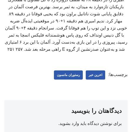
بازیکنان تازه‌وارد به میدان، به ثمر برسد. بهترین فرصت آلمان در
دقایق پایانی شوت ناتانیل براون بود که یحیی فوفانا در دقیقه ۸۹
مهار کرد. ندیم امیری هم دقیقه ۱+۹۰ در موقعیتی ایده‌آل ضربه
خوبی نزد و این توپ را هم فوفانا گرفت. سرانجام دقیقه ۴+۹۰ آلمان
با گل دنیس اونداف که روی پاس هوشمندانه فلیکس انمچا به ثمر
رسید، پیروزی را در این بازی به‌دست آورد. آلمان با این برد ۶ امتیازی
شد و به‌عنوان صدرنشین از گروه E راهی مرحله بعد شد. ۲۵۷ ۲۵۱
برچسب‌ها:
اخرین خبر
رستوران مانسون
دیدگاهتان را بنویسید
برای نوشتن دیدگاه باید
وارد بشوید
.