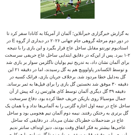
به گزارش خبرگزاری خبرآنلاین؛ آلمان از آمریکا به کانادا سفر کرد تا
در دور دوم مرحله گروهی جام جهانی ۲۰۲۶ در دیداری از گروه E در
استادیوم تورنتو مقابل ساحل عاج قرار بگیرد و این بازی را با نتیجه
۲-۱ ببرد. پس از این‌که در دقایق ابتدایی ساحل عاج حریفی سرسخت
برای آلمان نشان داد، به تدریح تیم یولیان ناگلزمن سوار بر بازی شد
و توسط الکساندر پاولوویچ هم به گل رسیدند، اما در دقیقه ۲۱ این
گل به‌دلیل خطا مردود شد. برخلاف جریان بازی، فرانک کسیه در
دقیقه ۳۰ موفق شد نخستین گل بازی را برای فیل‌ها به ثمر برساند.
دقیقه ۳۹ گل دیگری آلمان توسط کای هاورتس زد که پیش از آن
جمال موسیالا روی بازیکن حریف خطا کرده بود. دفاع سرسخت
ساحل عاج در نیمه اول اجازه گلزنی را به آلمانی‌ها نداد و با همان یک
گل برتری به رختکن رفتند. نیمه دوم آلمان تیم هجومی بود و ساحل
عاج در ضدحملات خطرناک نشان می‌داد. در دقایقی که ساحل
عاجی‌ها بیشتر به فکر اتفاق وقت بودند، دنیز اونداف سانتر ندیم
امیری را در دقیقه ۶۸ به سقف دروازه زد تا گل تساوی با همکاری