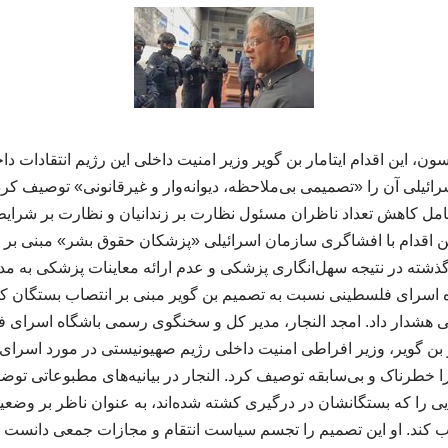
، این اقدام ایتامار بن گویر وزیر امنیت داخلی این رژیم انتقادات دا
یلی آن را «تصمیمی بی‌ملاحظه، دیوانه‌وار و غیرقانونی» توصیف کرده‌ا
 نفر است. این اقدام با افشاگری سازمان اسرائیلی «پزشکان حقوق بشر» مبنی
 گذشته در نتیجه سهل‌انگاری پزشکی و عدم ارائه معاینات پزشکی به م
اسرای فلسطینی نسبت به تصمیم بن گویر مبنی بر انتصاب بستگان کش
 هشدار داد. امجد النجار، مدیر کل و سخنگوی رسمی باشگاه اسرای 
بن گویر، وزیر افراطی امنیت داخلی رژیم صهیونیستی در مورد اسرای
را خطرناک و بی‌سابقه توصیف کرد. النجار در بیانیه‌های مطبوعاتی توضی
یی را که بستگانشان در درگیری کشته شده‌اند، به عنوان ناظر بر وض
ب کند. او این تصمیم را تجسم سیاست انتقام و مجازات جمعی دانست