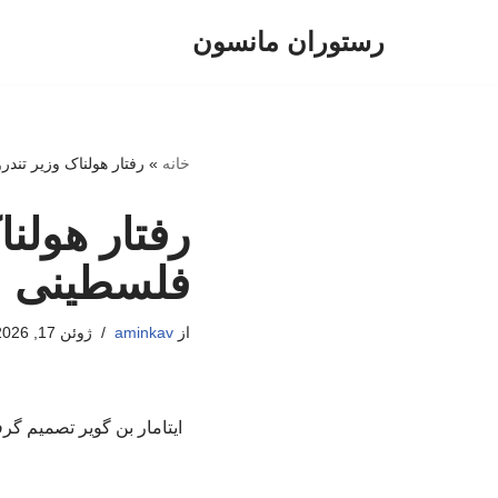
رستوران مانسون
پرش
به
محتوا
خانه
»
رفتار هولناک وزیر تند
رفتار هولنا
فلسطینی
از
aminkav
ژوئن 17, 2026
ایتامار بن گویر تصمیم گر