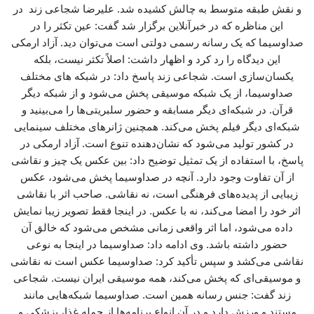
و نقش طبقه متوسط به چالش کشیده شد. علیرضا شجاعی زند در
این مناظره که در خبرآنلاین برگزار شد گفت: عین تکثر را در
صداوسیما که یک رسانه رسمی دولتی است می‌توان دید. آزاد ارمکی
این دیدگاه را رد کرد و اظهار داشت: اصلاً تکثر نیست، بلکه
یکسان‌سازی است. شجاعی زند پاسخ داد: در شبکه های مختلف
صداوسیما، از یک شبکه موسیقی پخش می‌شود و از شبکه دیگر
قرآن. در شبکه‌ای دیگر مسابقه و حضور سلبریتی‌ها را می‌بینید و
شبکه‌ای دیگر فیلم پخش می‌کند. همچنین ژانرهای مختلف سینمایی
در کشور تولید می‌شود که نشان‌دهنده تنوع است. آزاد ارمکی در
پاسخ، با استفاده از یک تمثیل توضیح داد: بین عکس یک چیز و نقاشی
از آن تفاوت وجود دارد. آنچه در صداوسیما پخش می‌شود، عکس
زیبایی از پدیده‌های فرهنگی است، نه نقاشی. صاحب اثر با نقاشی
اثر خود را امضا می‌کند، نه با عکس. در اینجا فقط تصویر زیبا نمایش
داده می‌شود، اما اثر واقعی زمانی مشخص می‌شود که خالق آن
حضور داشته باشد. وی ادامه داد: صداوسیما در اینجا به نوعی
نقاشی می‌کشد و سپس تأکید کرد: صداوسیما عکس است نه نقاشی
و موسیقی‌ای که پخش می‌کند، همه موسیقی ایران نیست. شجاعی
زند گفت: جنس رسانه همین است. صداوسیما شبکه‌هایی مانند
مستند و ورزش دارد و در آن انواع برنامه‌ها از جمله غذا، پزشکی و