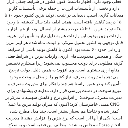
فعلی وجود دارد، اظهار داشت: اکنون کشور در شرایط جنگی قرار
دارد و بخشی از تأسیسات انرژی، از جمله برخی تأسیسات گاز و
میعانات گازی، آسیب دیده‌اند. در نتیجه، تولید بنزین کشور حدود ۱۰ تا
۱۵ درصد کاهش یافته است. همتی ادامه داد: سال گذشته، با وجود
اینکه تولید بنزین ۱۰ تا ۱۵ درصد بیشتر از امسال بود، باز هم ناچار به
واردات بنزین بودیم. این واردات هم به دلیل نیاز به تأمین ارز، هزینه
قابل توجهی به کشور تحمیل می‌کرد و قیمت تمام‌شده هر لیتر بنزین
وارداتی حدود ۶۰ سنت بود. اکنون با کاهش تولید ناشی از شرایط
جنگی و همچنین محدودیت‌های ارزی، واردات بنزین در شرایط فعلی
گزینه مطلوبی برای دولت محسوب نمی‌شود؛ زیرا مستلزم تخصیص
منابع ارزی بیشتری است. وی افزود: به همین دلیل، دولت ترجیح
می‌دهد با مدیریت مصرف، نیاز کشور را از محل سوخت موجود
تأمین کند و در همین راستا هم چند راهکار برای مدیریت مصرف و
توزیع سوخت در دست بررسی قرار دارد. مدل‌های پیشنهادی برای
مدیریت مصرف سوخت؛ از افزایش نرخ و کاهش سهمیه تا تمرکز بر
CNG همتی خاطرنشان کرد: اکنون که میزان تولید بنزین ما عملاً
کمتر شده و تقاضا هم بسیار بیشتر است. چند مدل مطرح شده
است؛ یکی از آنها این است که نرخ بنزین را افزایش دهند تا مدیریت
انجام دهند که مجلس به شدت مخالف این قضیه است و به صلاح