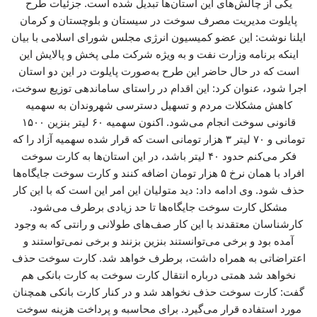
یکی از چالش‌های این استان‌ها تبدیل شده است. جزئیات طرح
پایلوت مدیریت مصرف سوخت در سیستان و بلوچستان و کرمان
ایلنا نوشت: این عضو کمیسیون انرژی مجلس شورای اسلامی با بیان
اینکه برنامه وزارت نفت و به ویژه شرکت ملی پخش و پالایش این
است که در حال حاضر این طرح به‌صورت پایلوت در این دو استان
اجرا شود، عنوان کرد: این اقدام در راستای ساماندهی توزیع سوخت،
کاهش مشکلات مردم و تسهیل دسترسی شهروندان به سهمیه
قانونی سوخت انجام می‌شود. اکنون سهمیه ۶۰ لیتر بنزین ۱۵۰۰
تومانی و ۷۰ لیتر ۳ هزار تومانی است که قرار شده سهمیه آزاد را که
فکر می‌کنم حدود ۴۰ لیتر باشد، در این استان‌ها به کارت سوخت
افراد با همان نرخ ۵ هزار تومان اضافه کنند و کارت سوخت جایگاه‌ها
حذف شود. وی ادامه داد: دید متولیان این امر این است که با این کار
مشکل کارت سوخت جایگاه‌ها تا حد زیادی برطرف می‌شود.
کارشناسان معتقدند با این کار صف‌های طولانی و رانتی که به وجود
آمده بود و برخی می‌توانستند بنزین بزنند و برخی نمی‌تواستند و
اعتراضاتی به همراه داشت، برطرف خواهد شد. کارت سوخت حذف
نخواهد شد همتی درباره انتقال کارت سوخت به کارت بانکی هم
گفت: کارت سوخت حذف نخواهد شد و در کنار کارت بانکی همچنان
مورد استفاده قرار می‌گیرد. برای محاسبه و پرداخت هزینه سوخت