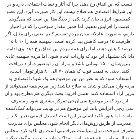
نیست که این اتفاق رخ دهد، چرا که آثار و تبعات اجتماعی دارد و در
این شرایط اقتصادی هم صلاح نیست این کار صورت گیرد. این عضو
کمیسیون انرژی بیان کرد: یکی از دیدگاه‌ها این است که می‌گویند
قیمت را افزایش ندهیم، اما همین مقدار سوختی را که در اختیار
داریم، به‌صورت عادلانه میان مردم تقسیم کنیم. یعنی برای مثال، اگر
ظرفیت ۱۵ درصد کاهش پیدا کرده است، سهمیه همه را ۱۰ تا ۱۵
درصد کاهش دهند، اما برای همه مردم این اتفاق رخ دهد. وی ادامه
داد: یک پیشنهاد این بود که واردات انجام شود، اما مردم سهمیه عادی
بنزین‌شان ۱۵۰۰ تومانی باشد و مازاد آن را به‌صورت آزاد دریافت
کنند، یعنی به قیمت فوب که همان ۷۰ الی ۸۰ هزار تومان است،
استفاده شود که به نظر من این موضوع هم یک شوک اقتصادی به
مردم وارد می‌کند و شاید به صلاح نباشد؛ زیرا مردم همه نمی‌توانند از
بنزین آزاد استفاده کنند. همتی افزود: بحث دیگری هم مطرح بود و آن
این بود که بر موضوع سی‌ان‌جی تمرکز بیشتری شود و مصرف
سی‌ان‌جی افزایش یابد. این موضوع هم در نهایت می‌تواند کمک‌کننده
باشد، اما هنوز تأکید اصلی بر این است که مدل قیمتی تغییر نکند و
مدیریت از طریق روش‌های دیگر انجام شود. مجلس برای مدیریت
مصرف سوخت دنبال سیاست غیرقمیتی است وی تاکید کرد: مجلس
به دنبال سیاست غیرقمیتی است و تاکید دارد مدیریت به گونه دیگری