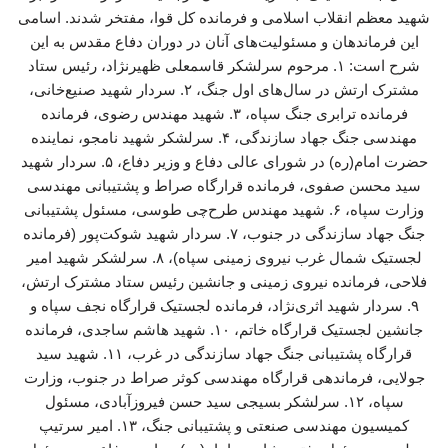
شهید معظم انقلاب اسلامی و فرمانده کل قوا، مفتخر شدند. اسامی
این فرماندهان و مسئولیت‌های آنان در دوران دفاع مقدس به این
شرح است: ۱. مرحوم سرلشکر قاسمعلی ظهیرنژاد، رئیس ستاد
مشترک ارتش در سال‌های اول جنگ، ۲. سردار شهید صنیع‌خانی،
فرمانده ترابری جنگ سپاه، ۳. شهید مهندس رضوی، فرمانده
مهندسی جنگ جهاد سازندگی، ۴. سرلشکر شهید نامجو، نماینده
حضرت امام(ره) در شورای عالی دفاع و وزیر دفاع، ۵. سردار شهید
سید محسن صفوی، فرمانده قرارگاه صراط و پشتیبانی مهندسی
وزارت سپاه، ۶. شهید مهندس طرح‌چی طوسی، مسئول پشتیبانی
جنگ جهاد سازندگی در جنوب، ۷. سردار شهید شوکت‌پور (فرمانده
لجستیک شمال غرب نیروی زمینی سپاه)، ۸. سرلشکر شهید امیر
فلاحی، فرمانده نیروی زمینی و جانشین رئیس ستاد مشترک ارتش،
۹. سردار شهید اثری‌نژاد، فرمانده لجستیک قرارگاه نجف سپاه و
جانشین لجستیک قرارگاه خاتم، ۱۰. شهید هاشم ساجدی، فرمانده
قرارگاه پشتیبانی جنگ جهاد سازندگی در غرب، ۱۱. شهید سید
جولایی، فرماندهی قرارگاه مهندسی کوثر صراط در جنوب، وزارت
سپاه، ۱۲. سرلشکر بسیجی سید حسن فیروزآبادی، مسئول
کمیسیون مهندسی صنعتی و پشتیبانی جنگ، ۱۳. امیر سرتیپ