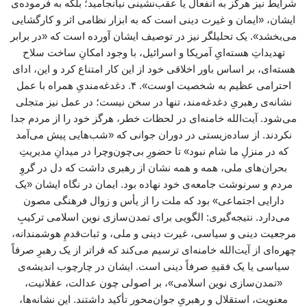
شرایط نیز هرگز به انفعال یا عقب‌نشینی نیانجامید؛ بلکه به فرموده‌ی
ایشان، «ایمان و غیرت دینی است که به ابزار نظامی اثر و کارگشایی
می‌بخشد». یک تحلیلگر نیز در توصیف ایشان آورده است که «در برابر
تهدیداتِ هسته‌ایِ آمریکا و اسرائیل، با وجود امکانِ ساخت سلاح
هسته‌ای، بر اساس باور اخلاقی خود از این کار امتناع کرد و این، ادای
احترامی عظیم به شخصیت اوست». ۴. دغدغه‌مندیِ همراه با عمل
نشانه‌ی رهبریِ دغدغه‌مند، تنها در سخن نیست؛ در عمل نیز متجلی
می‌شود. آیت‌الله خامنه‌ای در لحظات خطر، هرگز خود را از مردم جدا
نکردند. از ساده‌زیستی در دوران جوانی که «شب‌هایی پیش می‌آمد
که در منزلِ ما شام نبود» تا حضورِ بی‌چون‌وچرا در میدانِ مدیریتِ
بحران‌های ملی، همه و همه نشان از رهبری داشت که دل در گروِ
مردم و سرنوشت جامعه‌ی خود نهاده بود. ایمان در نگاه ایشان «یک
دارایی اجتماعی» بود که ملت را از یأس و زوال فرهنگی مصون
می‌دارد. نتیجه‌گیری: الگویی برای تمدن‌سازی نوین اسلامی ترکیبِ
مرجعیت دینی و سیاسی، غیرت دینی و ملی، و ثبات‌قدمِ هوشمندانه،
چهره‌ای از آیت‌الله خامنه‌ای ترسیم می‌کند که فراتر از یک رهبرِ صرفاً
سیاسی یا یک فقیهِ صرفاً دینی است. ایشان در چارچوب اندیشه‌ی
«تمدن‌سازی نوین اسلامی»، بر اصولی چون عدالت، عقلانیت،
معنویت، استقلال و رهبریِ جوان‌محور تأکید داشتند. این نشانه‌ها،