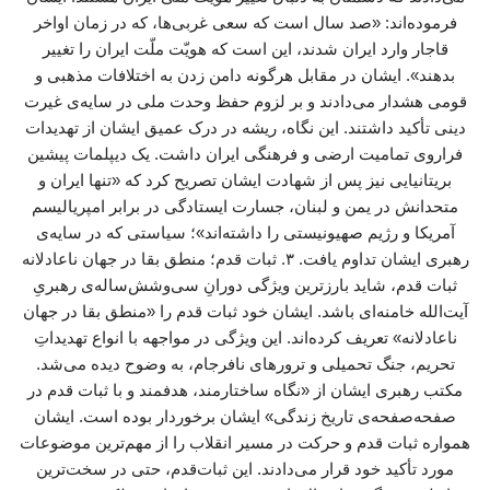
فرموده‌اند: «صد سال است که سعی غربی‌ها، که در زمان اواخر
قاجار وارد ایران شدند، این است که هویّت ملّت ایران را تغییر
بدهند». ایشان در مقابل هرگونه دامن زدن به اختلافات مذهبی و
قومی هشدار می‌دادند و بر لزوم حفظ وحدت ملی در سایه‌ی غیرت
دینی تأکید داشتند. این نگاه، ریشه در درک عمیق ایشان از تهدیدات
فراروی تمامیت ارضی و فرهنگی ایران داشت. یک دیپلمات پیشین
بریتانیایی نیز پس از شهادت ایشان تصریح کرد که «تنها ایران و
متحدانش در یمن و لبنان، جسارت ایستادگی در برابر امپریالیسم
آمریکا و رژیم صهیونیستی را داشته‌اند»؛ سیاستی که در سایه‌ی
رهبری ایشان تداوم یافت. ۳. ثبات قدم؛ منطق بقا در جهان ناعادلانه
ثبات قدم، شاید بارزترین ویژگی دورانِ سی‌وشش‌ساله‌ی رهبریِ
آیت‌الله خامنه‌ای باشد. ایشان خود ثبات قدم را «منطق بقا در جهان
ناعادلانه» تعریف کرده‌اند. این ویژگی در مواجهه با انواع تهدیداتِ
تحریم، جنگ تحمیلی و ترورهای نافرجام، به وضوح دیده می‌شد.
مکتب رهبری ایشان از «نگاه ساختارمند، هدفمند و با ثبات قدم در
صفحه‌صفحه‌ی تاریخ زندگی» ایشان برخوردار بوده است. ایشان
همواره ثبات قدم و حرکت در مسیر انقلاب را از مهم‌ترین موضوعات
مورد تأکید خود قرار می‌دادند. این ثبات‌قدم، حتی در سخت‌ترین