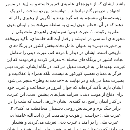
باشد. ایشان که از حوزه‌های علمیه‌ی قم برخاسته و سال‌ها در مسیر
اجتهاد و تدریس گام نهاده‌اند， توانستند این دو ساحت را در یک
زیست‌منطقِ منسجم به هم گره بزنند و الگویی از رهبری را ارائه
دهند که در آن، «علم بدون ایمان به سلطه می‌انجامد و ایمان بدون
علم به رکود». ۱. غیرت دینی؛ سرمایه‌ی راهبردی ملت یکی از
محورهای اساسی در اندیشه و رفتار آیت‌الله خامنه‌ای، تأکید بی‌وقفه
بر «غیرت دینی» به عنوان عامل نجات‌بخش کشور در بزنگاه‌های
تاریخی است. ایشان در دیدار با مردم قم، غیرت دینی را «عامل
نجات کشور در بزنگاه‌های مختلف» معرفی کردند و فرمودند که این
غیرت، تهدیدها را به فرصت تبدیل می‌کند. در نگاه ایشان، غیرت دینی
هرگز به معنای تعصب کورکورانه نیست، بلکه همراه با عقلانیت و
بصیرت معنا می‌یابد و در نهایت به «خدمت به وطن» منجر می‌شود.
ایشان بارها تأکید کرده‌اند که جوان امروز در شجاعت و غیرت خود
برای دفاع از هویت دینی، سرآمد نسل‌های پیشین است. این غیرت،
در کنار ایمان راسخ، به گفته‌ی ایشان «زرهی است که ملت را در
برابر جنگ نرم و فرسایش روحیِ دشمنان محافظت می‌کند». ۲.
غیرت ملی؛ حراست از هویت و تمامیت ایران آیت‌الله خامنه‌ای،
غیرت ملی را در امتداد غیرت دینی تعریف می‌کردند و هشدار
می‌دادند که دشمنان به دنبال تغییر هویت ملی ایران هستند. ایشان