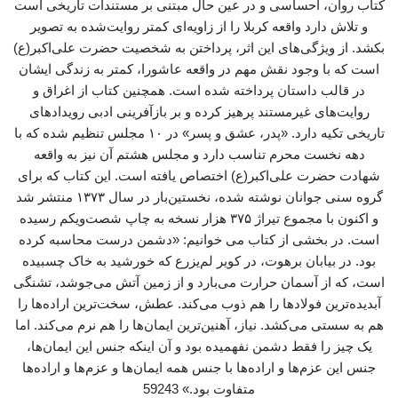
کتاب روان، احساسی و در عین حال مبتنی بر مستندات تاریخی است
و تلاش دارد واقعه کربلا را از زاویه‌ای کمتر روایت‌شده به تصویر
بکشد. از ویژگی‌های این اثر، پرداختن به شخصیت حضرت علی‌اکبر(ع)
است که با وجود نقش مهم در واقعه عاشورا، کمتر به زندگی ایشان
در قالب داستان پرداخته شده است. همچنین کتاب از اغراق و
روایت‌های غیرمستند پرهیز کرده و بر بازآفرینی ادبی رویدادهای
تاریخی تکیه دارد. «پدر، عشق و پسر» در ۱۰ مجلس تنظیم شده که با
دهه نخست محرم تناسب دارد و مجلس هشتم آن نیز به واقعه
شهادت حضرت علی‌اکبر(ع) اختصاص یافته است. این کتاب که برای
گروه سنی جوانان نوشته شده، نخستین‌بار در سال ۱۳۷۳ منتشر شد
و اکنون با مجموع تیراژ ۳۷۵ هزار نسخه به چاپ شصت‌ویکم رسیده
است. در بخشی از کتاب می خوانیم: «دشمن درست محاسبه کرده
بود. در بیابان برهوت، در کویر لم‌یزرع که خورشید به خاک چسبیده
است، که از آسمان حرارت می‌بارد و از زمین آتش می‌جوشد، تشنگی
آبدیده‌ترین فولادها را هم ذوب می‌کند. عطش، سخت‌ترین اراده‌ها را
هم به سستی می‌کشد. نیاز، آهنین‌ترین ایمان‌ها را هم نرم می‌کند. اما
یک چیز را فقط دشمن نفهمیده بود و آن اینکه جنس این ایمان‌ها،
جنس این عزم‌ها و اراده‌ها با جنس همه ایمان‌ها و عزم‌ها و اراده‌ها
متفاوت بود.» 59243