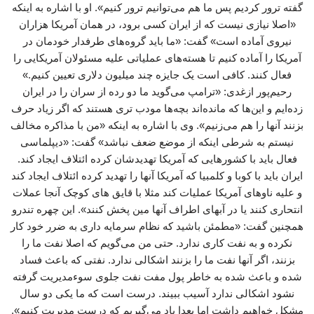
گفته ترور کردیم پس ما هم می‌توانیم ترور کنیم». او با اشاره به اینکه
«اصلا نیازی نیست که از ایران کسی برود، در همان آمریکا هزاران
نیروی آماده است» گفت: «ما باید گروه‌های طرفدار خودمان در
آمریکا را آماده کنیم تا هسته‌های عملیاتی علیه مسئولان آمریکایی را
فعال کنند. کافی است یک جایزه چند میلیون دلاری تعیین کنیم.»
رحیم‌پور ازغدی: «ترامپ می‌گوید ما دو رده از سران را در ایران
زده‌ایم و این‌ها که مانده‌اند بچه‌ها مودب تری هستند که اگر زیاد حرف
بزنند آنها را هم می‌زنیم». وی با اشاره به اینکه «من با مذاکره مخالف
نیستم به شرطی اینکه از موضع ضعف نباشد» گفت: «دیپلماسی
فعال باید با کشورهایی که آمریکا تهدیدشان کرده ائتلاف ایجاد کند.
ایران باید با کوبا و کلمبیا که آمریکا آنها را تهدید کرده ائتلاف ایجاد کند
و علیه ناوهای آمریکا عملیات کند مثلا با قایق های کوچک آنجا عملات
انتحاری کنند یا در آبهای اطراف آنها مین پخش کنند». این چهره تندرو
همچنین گفت: «مطمئن باشید که نظام سرمایه داری به ضرر خود کار
نکرده و به نفت کاری ندارد. حتی من می‌گویم که اصلا نفت ما را
بزنند، اگر آنها نفت ما را بزنند اشکالی ندارد. نفتی که باعث فساد
شده و باعث شده به خاطر پول مفت نفت جلوی سوءمدیریت گرفته
نشود اشکالی ندارد آسیب ببیند. درست است که ما یکی دو سال
مشکل خواهیم داشت اما بعدا یاد می‌گیریم که درست مدیریت کنیم».