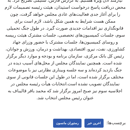
نیازمند اذن ویژه هستیم. به گزارش فارس، سلیمی تصریح کرد: به
محض دریافت پاسخ درخواست استیذان، هیئت رئیسه تصمیمات لازم
را برای آغاز جدی فعالیت‌های عادی مجلس خواهد گرفت، چون
ممکن هست شرایط به همین شکل باشد، لازم است برای
قانونگذاری نیز اقدامات جدیدی صورت گیرد. در طول جنگ تحمیلی
سوم، جلسات کمیسیون‌های تحصصی، جلسات مشترک هیئت رییسه
و روسای کمیسیون‌ها، جلسات مشترک با حضور وزرای جهاد
کشاورزی، نفت، نیرو، اقتصادی، بهداشت و درمان، ورزش و جوانان،
رئیس کل بانک مرکزی، سازمان برنامه و بودجه و موارد دیگر برگزار
شده است. همچنین نمایندگان مجلس از محل‌های آسیب دیده در
جنگ بازدید کرده‌اند و سه جلسه وبیناری ‌نظارتی نیز با موضوعات
مختلف برگزار شده است، اما در طول این جلسات قانونی از سوی
نمایندگان تصویب نشده است.انتخابات هیأت‌ رئیسه مجلس در
اجلاسیه سوم نیز صبح امروز برگزار شد که محمد باقر قالیباف به
عنوان رئیس مجلس انتخاب شد.
برچسب‌ها:
اخرین خبر
رستوران مانسون