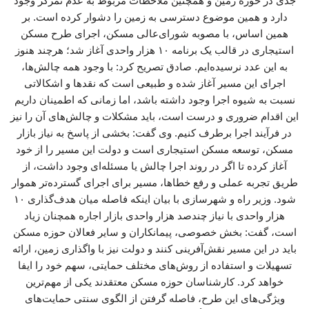
جدی در حوزه زمین و همچنین ملاحظات مربوط به عدم تمرکز وجود
دارد و همین موضوع دسترسی به زمین را دشوار کرده است. بر
همین اساس، با مصوبه شورای‌عالی مسکن، اجرای طرح مسکن
استیجاری در قالب یک برنامه ۱۰ هزار واحدی آغاز شد؛ هرچند هنوز
به این عدد نرسیده‌ایم. صادق تصریح کرد: با وجود همه چالش‌ها،
اجرای این مسیر آغاز شده و طبیعی است که نقدها و اشکالاتی
نسبت به شیوه اجرا وجود داشته باشد، اما زمانی که اطمینان داریم
این اقدام ضروری و درست است، باید مشکلات و چالش‌های آن را نیز
در فرآیند اجرا برطرف کنیم. وی گفت: بخشی از پاسخ به نیاز بازار
مسکن، توسعه مسکن استیجاری است و دولت این مسیر را از خود
آغاز کرده تا اگر در روند اجرا چالش یا مسئله‌ای وجود داشت، از
طریق تجربه عملی و رفع خطاها، مسیر برای اجرای گسترده‌تر هموار
شود. وزیر راه و شهرسازی با بیان اینکه فاصله میان هدف‌گذاری ۱۰
هزار واحدی با نیاز چندصد هزار واحدی بازار اجاره همچنان زیاد
است، گفت: بخش خصوصی، پیمانکاران و سایر فعالان حوزه مسکن
باید در این مسیر نقش‌آفرینی کنند و دولت نیز با واگذاری زمین، ارائه
تسهیلات و استفاده از روش‌های مختلف حمایتی، سهم خود را ایفا
خواهد کرد. کارشناسان حوزه مسکن معتقدند یکی از مهم‌ترین
ویژگی‌های این طرح، فاصله گرفتن از الگوی سنتی حمایت‌های