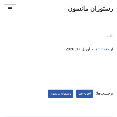
رستوران مانسون
پرش
به
محتوا
خانه
از
aminkav
آوریل 17, 2026
برچسب‌ها:
اخرین خبر
رستوران مانسون